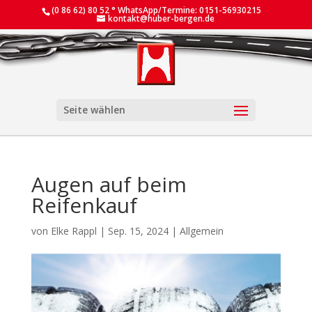
(0 86 62) 80 52 ° WhatsApp/Termine: 0151-56930215
kontakt@huber-bergen.de
Seite wählen
Augen auf beim
Reifenkauf
von
Elke Rappl
|
Sep. 15, 2024
|
Allgemein