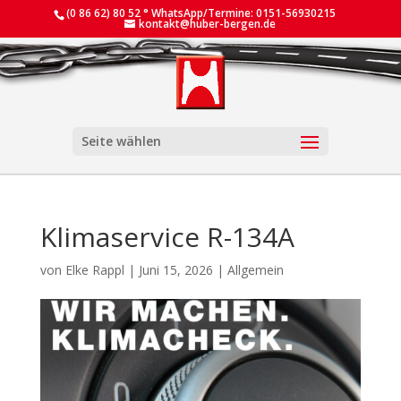
(0 86 62) 80 52 ° WhatsApp/Termine: 0151-56930215
kontakt@huber-bergen.de
Seite wählen
Klimaservice R-134A
von
Elke Rappl
|
Juni 15, 2026
|
Allgemein