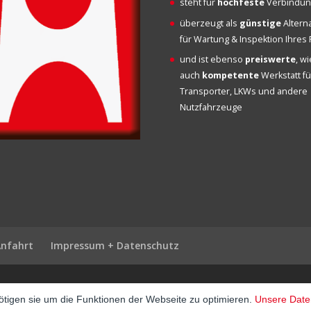
steht für
hochfeste
Verbindu
überzeugt als
günstige
Altern
für Wartung & Inspektion Ihre
und ist ebenso
preiswerte
, w
auch
kompetente
Werkstatt fü
Transporter, LKWs und andere
Nutzfahrzeuge
Anfahrt
Impressum + Datenschutz
tigen sie um die Funktionen der Webseite zu optimieren.
Unsere Date
p
·
matbet, matbet giriş
·
holiganbet, holiganbet giriş
·
cratosroyalbet
·
maxwin
·
h