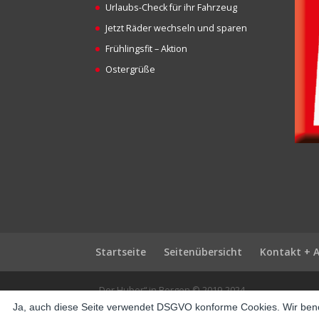
Urlaubs-Check für ihr Fahrzeug
Jetzt Räder wechseln und sparen
Frühlingsfit – Aktion
Ostergrüße
Startseite
Seitenübersicht
Kontakt + 
„Der Huber“ in Bergen © 2019-2024
Ja, auch diese Seite verwendet DSGVO konforme Cookies. Wir benö
pusulabet
·
avrupabet
·
betya