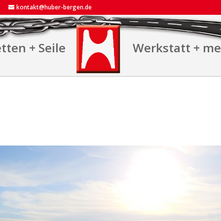
5
kontakt@huber-bergen.de
tten + Seile
Werkstatt + m