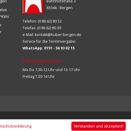
ngen
Bahnhofstraße 3
83346 - Bergen
ative
s PKWs
Telefon: (0 86 62) 80 52
ie
Telefax: (0 86 62) 80 30
r
e-Mail:
kontakt@huber-bergen.de
Service für die Terminvergabe:
WhatsApp: 0151 - 56 93 02 15
Öffnungszeiten
Mo-Do 7.30-12 Uhr und 13-17 Uhr
Freitag 7.30-14 Uhr
nschutzerklärung
Verstanden und akzeptiert!
acklink market, kalıcı footer link