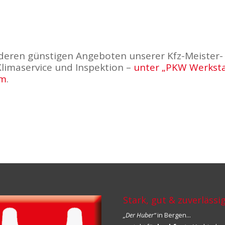
e
deren günstigen Angeboten unserer Kfz-Meister-
Klimaservice und Inspektion –
unter „PKW Werksta
um
.
Stark, gut & zuverlässi
„Der Huber“
in Bergen…