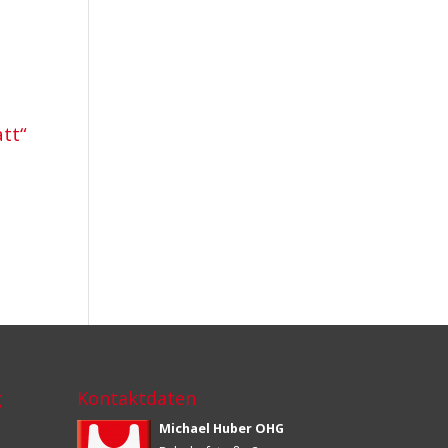
tt“
g
Kontaktdaten
Michael Huber OHG