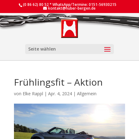
(0 86 62) 80 52 ° WhatsApp/Termine: 0151-56930215
kontakt@huber-bergen.de
Seite wählen
Frühlingsfit – Aktion
von
Elke Rappl
|
Apr. 4, 2024
|
Allgemein