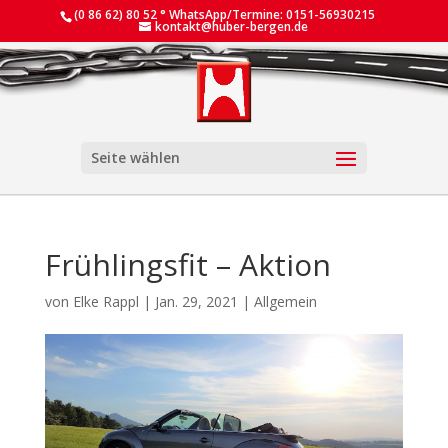
(0 86 62) 80 52 ° WhatsApp/Termine: 0151-56930215
kontakt@huber-bergen.de
Seite wählen
Frühlingsfit – Aktion
von
Elke Rappl
|
Jan. 29, 2021
|
Allgemein