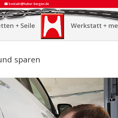
5
kontakt@huber-bergen.de
tten + Seile
Werkstatt + m
 und sparen