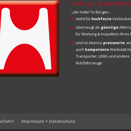
Stark, gut & zuverlässi
„Der Huber“
in Bergen…
steht für
hochfeste
Verbindu
überzeugt als
günstige
Altern
für Wartung & Inspektion Ihre
und ist ebenso
preiswerte
, w
auch
kompetente
Werkstatt fü
Transporter, LKWs und andere
Nutzfahrzeuge
Anfahrt
Impressum + Datenschutz