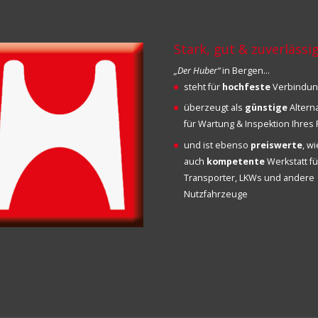
Stark, gut & zuverlässi
„Der Huber“
in Bergen…
steht für
hochfeste
Verbindu
überzeugt als
günstige
Altern
für Wartung & Inspektion Ihre
und ist ebenso
preiswerte
, w
auch
kompetente
Werkstatt fü
Transporter, LKWs und andere
Nutzfahrzeuge