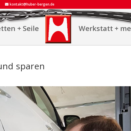
5
kontakt@huber-bergen.de
tten + Seile
Werkstatt + m
 und sparen