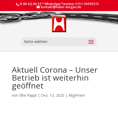
(0 86 62) 80 52 ° WhatsApp/Termine: 0151-56930215
kontakt@huber-bergen.de
Seite wählen
Aktuell Corona – Unser
Betrieb ist weiterhin
geöffnet
von
Elke Rappl
|
Dez. 13, 2020
|
Allgemein