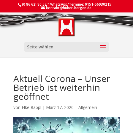
(0 86 62) 80 52 ° WhatsApp/Termine: 0151-56930215
kontakt@huber-bergen.de
Seite wählen
Aktuell Corona – Unser
Betrieb ist weiterhin
geöffnet
von
Elke Rappl
|
März 17, 2020
|
Allgemein