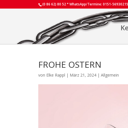
(0 86 62) 80 52 ° WhatsApp/Termine: 0151-5693021
Ke
FROHE OSTERN
von
Elke Rappl
|
März 21, 2024
|
Allgemein