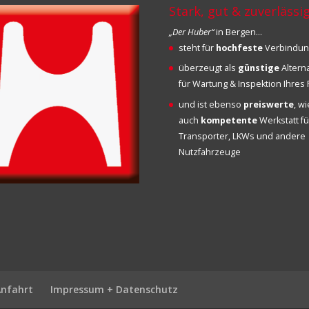
Stark, gut & zuverlässi
„Der Huber“
in Bergen…
steht für
hochfeste
Verbindu
überzeugt als
günstige
Altern
für Wartung & Inspektion Ihre
und ist ebenso
preiswerte
, w
auch
kompetente
Werkstatt fü
Transporter, LKWs und andere
Nutzfahrzeuge
Anfahrt
Impressum + Datenschutz