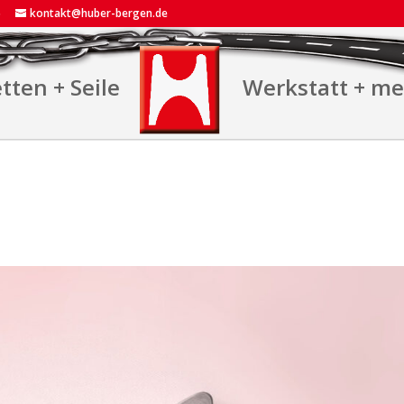
5
kontakt@huber-bergen.de
tten + Seile
Werkstatt + m