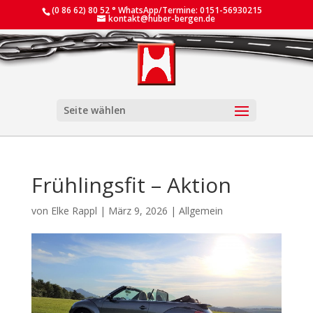
(0 86 62) 80 52 ° WhatsApp/Termine: 0151-56930215
kontakt@huber-bergen.de
Seite wählen
Frühlingsfit – Aktion
von
Elke Rappl
|
März 9, 2026
|
Allgemein