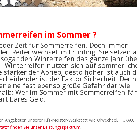
merreifen im Sommer ?
ieder Zeit für Sommerreifen. Doch immer
en Reifenwechsel im Frühling. Sie setzen 
sogar den Winterreifen das ganze Jahr übe
n: Winterreifen nutzen sich auf sommerlich
Je stärker der Abrieb, desto höher ist auch d
scheidender ist der Faktor Sicherheit. Denn
er eine fast ebenso große Gefahr dar wie
halb: Wer im Sommer mit Sommerreifen fäh
art bares Geld.
en Angeboten unserer Kfz-Meister-Werkstatt wie Ölwechsel, HU/AU,
att“ finden Sie unser Leistungsspektrum
.