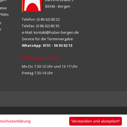
83346 - Bergen
ative
s PKWs
Telefon: (0 86 62) 80 52
ie
Telefax: (0 86 62) 80 30
r
e-Mail:
kontakt@huber-bergen.de
Service für die Terminvergabe:
WhatsApp: 0151 - 56 93 02 15
Öffnungszeiten
Mo-Do 7.30-12 Uhr und 13-17 Uhr
Freitag 7.30-14 Uhr
nschutzerklärung
Verstanden und akzeptiert!
acklink market, kalıcı footer link