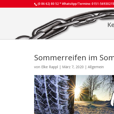
(0 86 62) 80 52 ° WhatsApp/Termine: 0151-5693021
Ke
Sommerreifen im Som
von
Elke Rappl
|
März 7, 2020
|
Allgemein