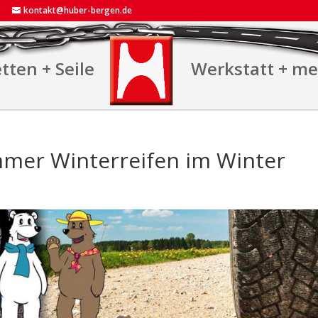
5
kontakt@huber-bergen.de
tten + Seile
Werkstatt + m
mer Winterreifen im Winter