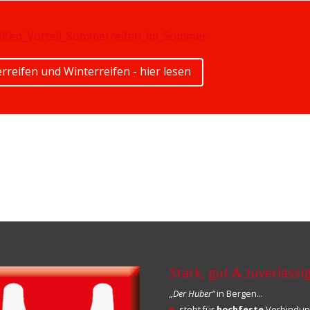
ilfen_Vorteil_Sommerreifen_im_Sommer
eifen und Winterreifen - hier lesen
Stark, gut & zuverlässi
„Der Huber“
in Bergen…
steht für
hochfeste
Verbindu