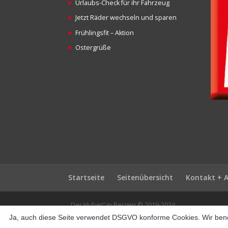
Urlaubs-Check für ihr Fahrzeug
Jetzt Räder wechseln und sparen
Frühlingsfit – Aktion
Ostergrüße
Startseite
Seitenübersicht
Kontakt + 
„Der Huber“ in Bergen © 2019-2024
Ja, auch diese Seite verwendet DSGVO konforme Cookies. Wir benö
pusulabet
·
avrupabet
·
betya