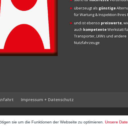
überzeugt als
günstige
Altern
für Wartung & Inspektion Ihre
und ist ebenso
preiswerte
, w
auch
kompetente
Werkstatt fü
Transporter, LKWs und andere
Nutzfahrzeuge
Anfahrt
Impressum + Datenschutz
tigen sie um die Funktionen der Webseite zu optimieren.
Unsere Date
p
·
matbet, matbet giriş
·
holiganbet, holiganbet giriş
·
cratosroyalbet
·
maxwin
·
h