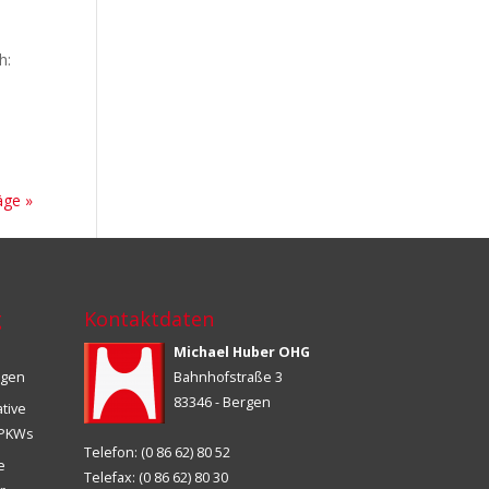
h:
äge »
g
Kontaktdaten
Michael Huber OHG
ngen
Bahnhofstraße 3
83346 - Bergen
ative
s PKWs
Telefon: (0 86 62) 80 52
ie
Telefax: (0 86 62) 80 30