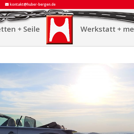
5
kontakt@huber-bergen.de
tten + Seile
Werkstatt + m