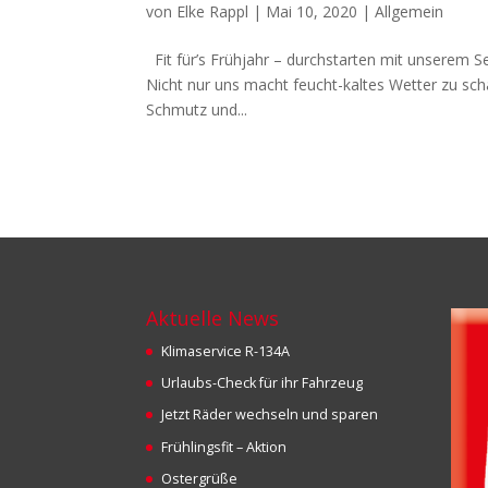
von
Elke Rappl
|
Mai 10, 2020
|
Allgemein
Fit für’s Frühjahr – durchstarten mit unserem S
Nicht nur uns macht feucht-kaltes Wetter zu sch
Schmutz und...
Aktuelle News
Klimaservice R-134A
Urlaubs-Check für ihr Fahrzeug
Jetzt Räder wechseln und sparen
Frühlingsfit – Aktion
Ostergrüße