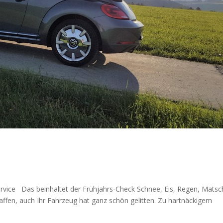
ervice Das beinhaltet der Frühjahrs-Check Schnee, Eis, Regen, Matsc
affen, auch Ihr Fahrzeug hat ganz schön gelitten. Zu hartnäckigem