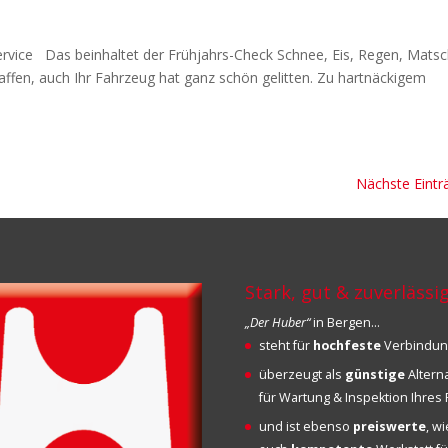
ervice Das beinhaltet der Frühjahrs-Check Schnee, Eis, Regen, Matsc
affen, auch Ihr Fahrzeug hat ganz schön gelitten. Zu hartnäckigem
Nächste Eintr
Stark, gut & zuverlässi
„Der Huber“
in Bergen…
steht für
hochfeste
Verbindu
überzeugt als
günstige
Altern
für Wartung & Inspektion Ihre
und ist ebenso
preiswerte
, w