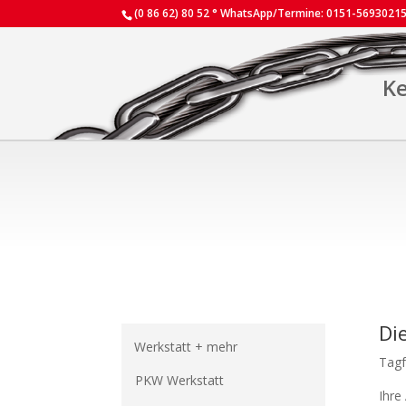
(0 86 62) 80 52 ° WhatsApp/Termine: 0151-5693021
Ke
Di
Werkstatt + mehr
Tagf
PKW Werkstatt
Ihre