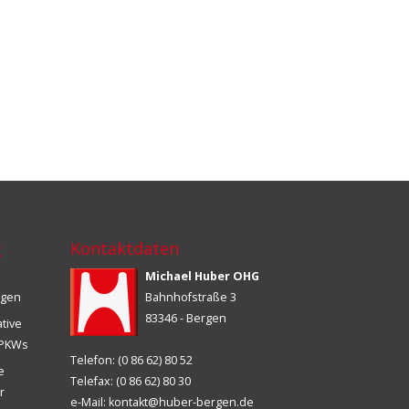
g
Kontaktdaten
Michael Huber OHG
ngen
Bahnhofstraße 3
83346 - Bergen
ative
s PKWs
Telefon: (0 86 62) 80 52
ie
Telefax: (0 86 62) 80 30
r
e-Mail:
kontakt@huber-bergen.de