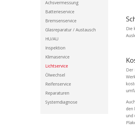
Achsvermessung
Batterieservice
Sc
Bremsenservice
Die 
Glasreparatur / Austausch
Ausl
HU/AU
Inspektion
Klimaservice
Ko
Lichtservice
Der 
Ölwechsel
Werk
kost
Reifenservice
umfa
Reparaturen
Auch
Systemdiagnose
den 
und 
Plak