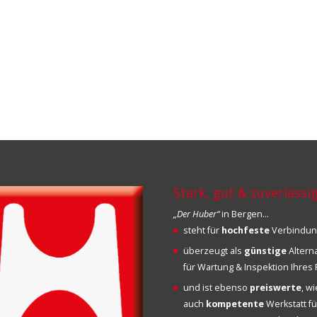
Stark, gut & zuverlässi
„Der Huber“
in Bergen…
steht für
hochfeste
Verbindu
überzeugt als
günstige
Altern
für Wartung & Inspektion Ihre
und ist ebenso
preiswerte
, w
auch
kompetente
Werkstatt fü