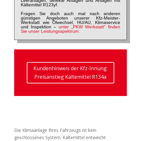
Leeranlagen, defekte Anlagen und Anlagen mit
Kältemittel R123yf.
Fragen Sie doch auch mal nach anderen
günstigen Angeboten unserer Kfz-Meister-
Werkstatt wie Ölwechsel, HU/AU, Klimaservice
und Inspektion –
unter „PKW Werkstatt“ finden
Sie unser Leistungsspektrum
.
Kundenhinweis der Kfz-Innung:
Preisanstieg Kältemittel R134a
Die Klimaanlage Ihres Fahrzeugs ist kein
geschlossenes System. Kältemittel entweicht