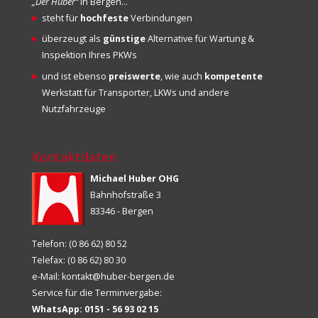
„Der Huber“
in Bergen…
steht für
hochfeste
Verbindungen
überzeugt als
günstige
Alternative für Wartung &
Inspektion Ihres PKWs
und ist ebenso
preiswerte
, wie auch
kompetente
Werkstatt für Transporter, LKWs und andere
Nutzfahrzeuge
Kontaktdaten
Michael Huber OHG
Bahnhofstraße 3
83346 - Bergen
Telefon: (0 86 62) 80 52
Telefax: (0 86 62) 80 30
e-Mail:
kontakt@huber-bergen.de
Service für die Terminvergabe:
WhatsApp: 0151 - 56 93 02 15